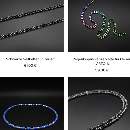
Schwarze Seilkette für Herren
Regenbogen-Panzerkette für Herre
LGBTQIA.
Preis
61,00 €
Preis
59,00 €