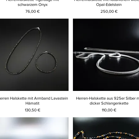
schwarzem Onyx
Opal-Edelstein
Preis
Preis
76,00 €
250,00 €
erren Halskette mit Armband Lavastein
Herren-Halskette aus 925er Silber m
Hämatit
dicker Schlangenkette
Preis
Preis
130,50 €
110,00 €