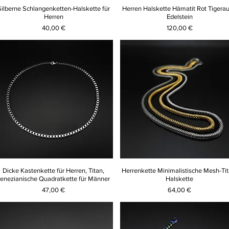
Silberne Schlangenketten-Halskette für
Herren Halskette Hämatit Rot Tigera
Herren
Edelstein
Preis
Preis
40,00 €
120,00 €
Dicke Kastenkette für Herren, Titan,
Herrenkette Minimalistische Mesh-Tit
venezianische Quadratkette für Männer
Halskette
Preis
Preis
47,00 €
64,00 €