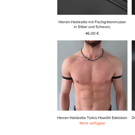
Herren-Halskette mit Fischgrätenmuster
in Silber und Schwarz,
Preis
46,00 €
Herren Halskette Türkis Howlith Edelstein
D
Nicht verfügbar