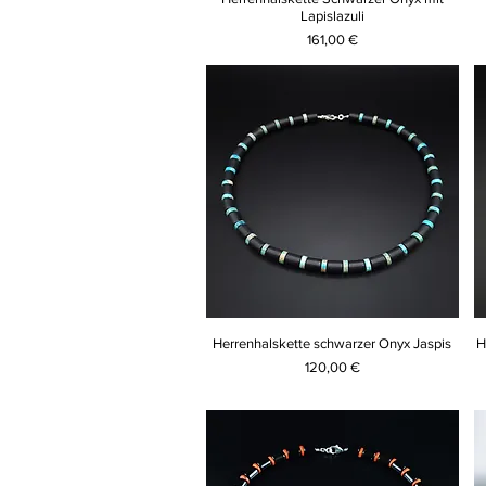
Lapislazuli
Preis
161,00 €
Herrenhalskette schwarzer Onyx Jaspis
H
Preis
120,00 €