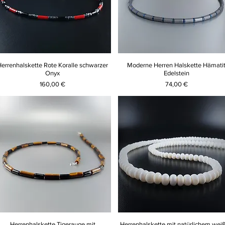
Herrenhalskette Rote Koralle schwarzer
Moderne Herren Halskette Hämati
Onyx
Edelstein
Preis
Preis
160,00 €
74,00 €
Herrenhalskette Tigerauge mit
Herrenhalskette mit natürlichem wei