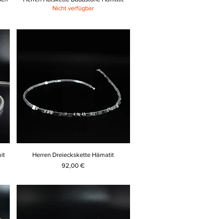
Nicht verfügbar
it
Herren Dreieckskette Hämatit
Preis
92,00 €