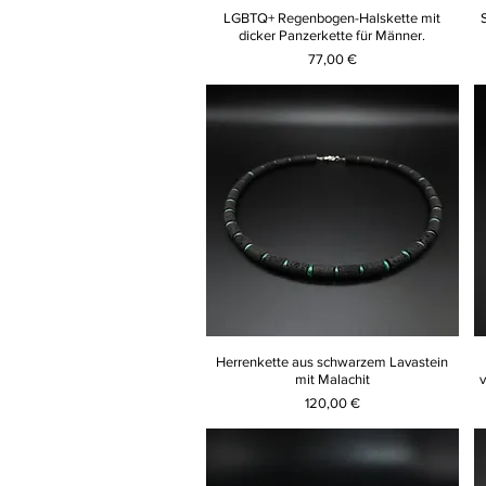
LGBTQ+ Regenbogen-Halskette mit
dicker Panzerkette für Männer.
Preis
77,00 €
Herrenkette aus schwarzem Lavastein
mit Malachit
Preis
120,00 €