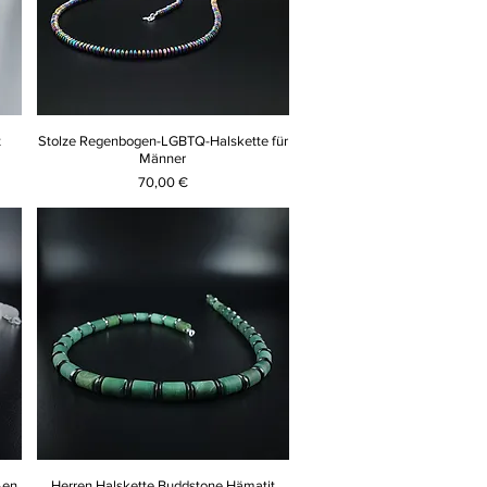
t
Stolze Regenbogen-LGBTQ-Halskette für
Männer
Preis
70,00 €
ßen
Herren Halskette Buddstone Hämatit