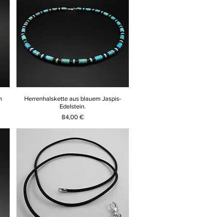
n
Herrenhalskette aus blauem Jaspis-
Edelstein.
Preis
84,00 €