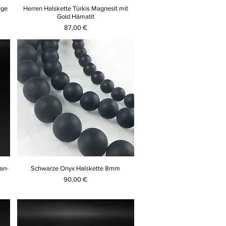
uge
Herren Halskette Türkis Magnesit mit
Gold Hämatit
Preis
87,00 €
an-
Schwarze Onyx Halskette 8mm
Preis
90,00 €