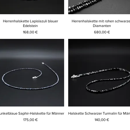
Herrenhalskette Lapislazuli blauer
Herrenhalskette mit rohen schwarz
Edelstein
Diamanten
Preis
Preis
168,00 €
680,00 €
unkelblaue Saphir-Halskette für Männer
Halskette Schwarzer Turmalin für Mä
Preis
Preis
175,00 €
140,00 €