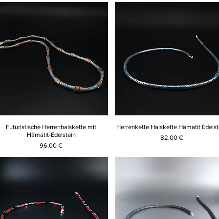
Futuristische Herrenhalskette mit
Herrenkette Halskette Hämatit Edelst
Hämatit-Edelstein
Preis
82,00 €
Preis
96,00 €