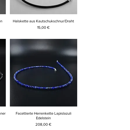
en
Halskette aus Kautschukschnur/Draht
Preis
15,00 €
nner
Facettierte Herrenkette Lapislazuli
Edelstein
Preis
208,00 €