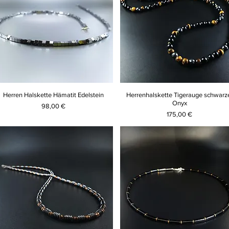
Herren Halskette Hämatit Edelstein
Herrenhalskette Tigerauge schwarz
Onyx
Preis
98,00 €
Preis
175,00 €