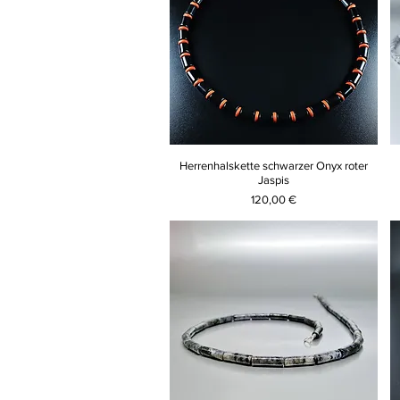
Herrenhalskette schwarzer Onyx roter
Jaspis
Preis
120,00 €