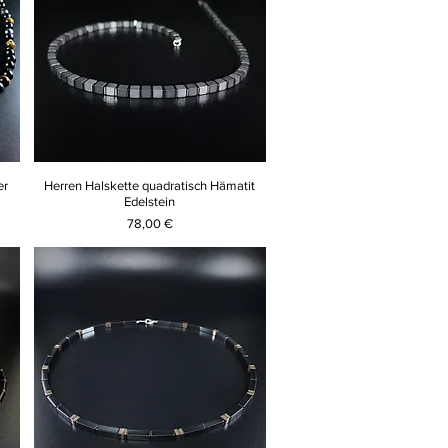
er
Herren Halskette quadratisch Hämatit
Edelstein
Preis
78,00 €