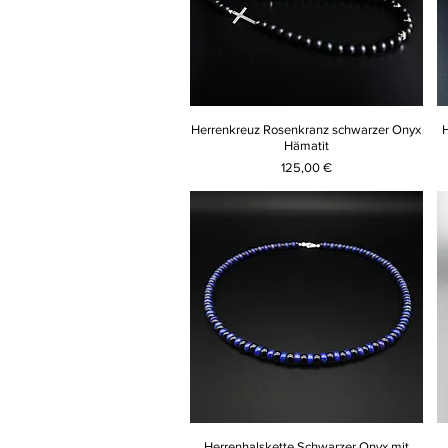
Herrenkreuz Rosenkranz schwarzer Onyx
Hämatit
Preis
125,00 €
Herrenhalskette Schwarzer Onyx mit