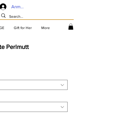
Anmelden
GE
Gift for Her
More
te Perlmutt