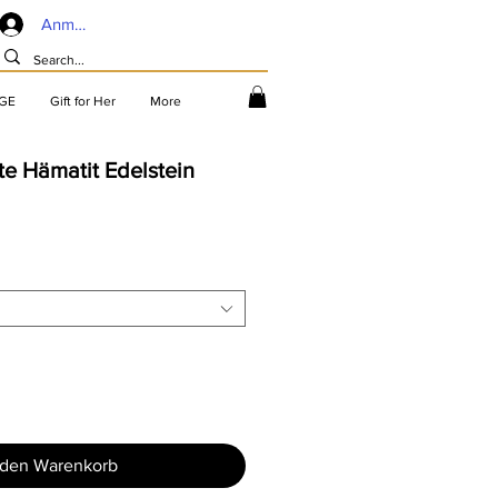
Anmelden
GE
Gift for Her
More
te Hämatit Edelstein
 den Warenkorb